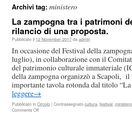
ministero
Archivi tag:
La zampogna tra i patrimoni de
rilancio di una proposta.
Pubblicato il
12 November 2017
da
admin
In occasione del Festival della zampog
luglio), in collaborazione con il Comit
del patrimonio culturale immateriale (I
della zampogna organizzò a Scapoli, il 
importante tavola rotonda dal titolo “
leggere
→
Pubblicato in
Circolo
|
Contrassegnato
cultura
,
festival
,
ministero
on
Comments Off
La
zampogna
tra