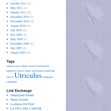
October 2011
(1)
May 2011
(1)
January 2011
(2)
December 2010
(1)
November 2010
(1)
August 2010
(1)
July 2010
(1)
July 2009
(1)
May 2009
(1)
December 2008
(1)
July 2007
(1)
August 2003
(1)
Tags
anniversario
cultura
festival
instruments
ministero
mostra
music
patrimonio
traditional
Utriculus
unesco
zampogna
zampogne
Link Exchange
Zampognari friulani
Mauro Gioielli
La dimora Del Prete
LA PIVA DEL CARNER