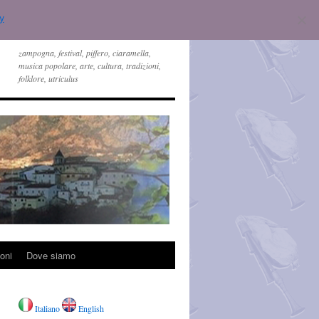
y
zampogna, festival, piffero, ciaramella,
musica popolare, arte, cultura, tradizioni,
folklore, utriculus
oni
Dove siamo
Italiano
English