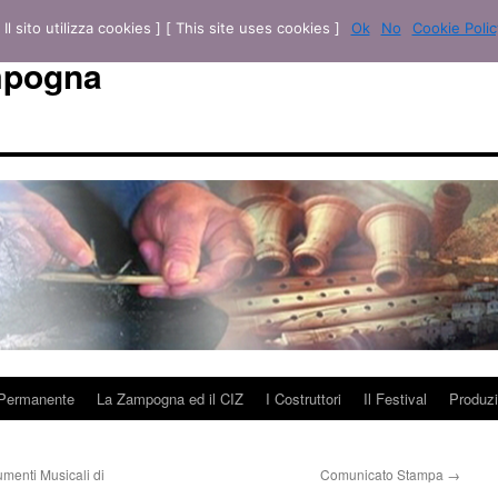
[ Il sito utilizza cookies ] [ This site uses cookies ]
Ok
No
Cookie Polic
mpogna
 Permanente
La Zampogna ed il CIZ
I Costruttori
Il Festival
Produzi
menti Musicali di
Comunicato Stampa
→