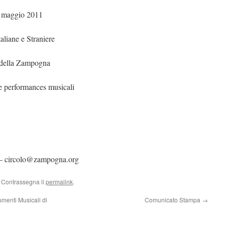
8 maggio 2011
liane e Straniere
o della Zampogna
 e performances musicali
 – circolo@zampogna.org
. Contrassegna il
permalink
.
menti Musicali di
Comunicato Stampa
→