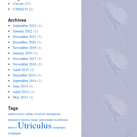
Circolo
(53)
UNESCO
(2)
Archives
September 2022
(1)
January 2022
(1)
November 2021
(1)
December 2020
(1)
November 2019
(1)
January 2019
(1)
November 2017
(1)
November 2016
(2)
April 2015
(2)
December 2014
(1)
September 2014
(1)
June 2014
(1)
April 2014
(1)
May 2013
(1)
Tags
anniversario
cultura
festival
instruments
ministero
mostra
music
patrimonio
traditional
Utriculus
unesco
zampogna
zampogne