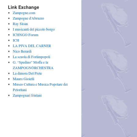
Link Exchange
Zampogne.com
Zampogne d'Abruzzo
Ray Sloan
I musicanti del piccolo borgo
ICHNGO Forum
ICH
LA PIVA DEL CARNER
Nico Berardi
La scuola di Forlimpopoli
G. “Spedino” Moffa e la
ZAMPOGNÒRCHESTRA
La dimora Del Prete
Mauro Gioielli
Museo Cultura e Musica Popolare dei
Peloritani
Zampognari friulani