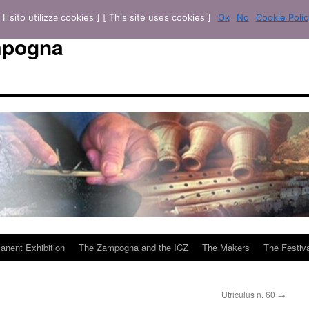
[ Il sito utilizza cookies ] [ This site uses cookies ]
Ok
No
Cookie Polic
mpogna
anent Exhibition
The Zampogna and the ICZ
The Makers
The Festiva
Utriculus n. 60
→