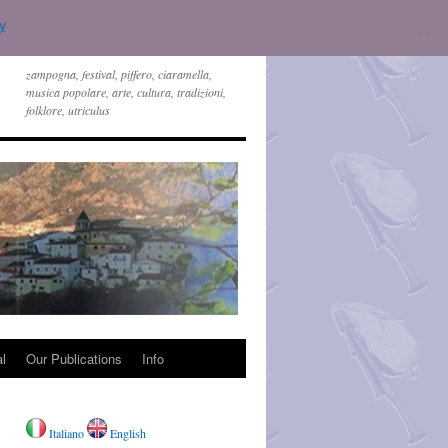
y
zampogna, festival, piffero, ciaramella,
musica popolare, arte, cultura, tradizioni,
folklore, utriculus
l
Our Publications
Info
Italiano
English