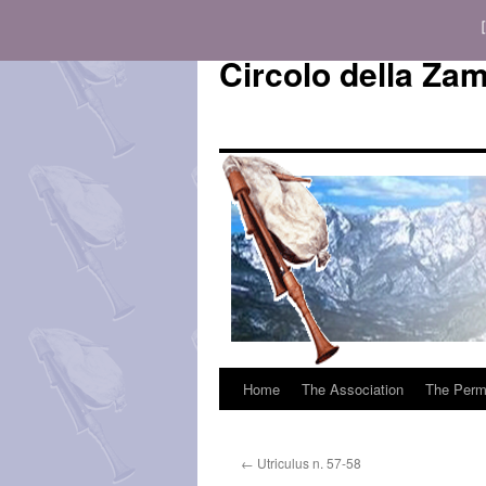
Circolo della Za
Home
The Association
The Perm
Vai
al
←
Utriculus n. 57-58
contenuto